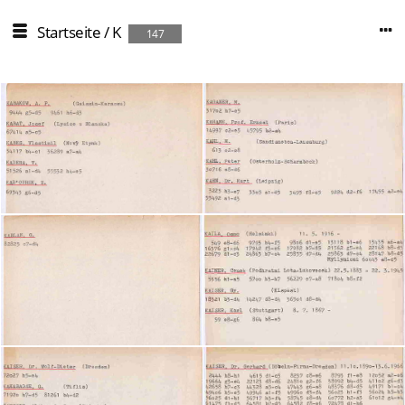
Startseite
/
K
147