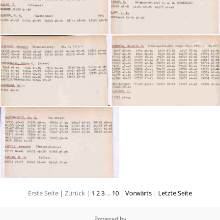
Erste Seite |
Zurück |
1
2
3
...
10
|
Vorwärts
|
Letzte Seite
Powered by