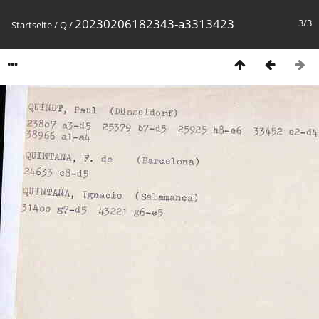
20230206182343-a3313423
3/3
Startseite
/
Q
/