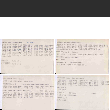
20230206182022-0d470192
20230206182023-37b7654c