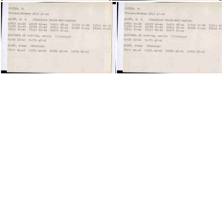
20230206182025-09d7699b
20230206182025-6a198c3a
20230206182029-aa6e9d65
20230206182030-aa6e9d