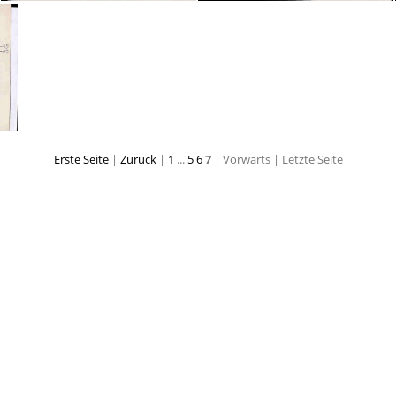
20230206182026-8572866c
20230206182027-780f51be
Erste Seite
|
Zurück
|
1
...
5
6
7
| Vorwärts
| Letzte Seite
65