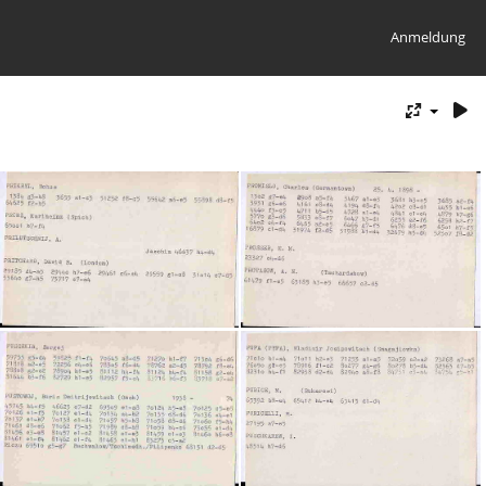
Anmeldung
20230206182023-877d658e
20230206182024-36e08fbe