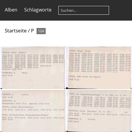
Alben
Schlagworte
Startseite
/
P
104
20230206182021-df286ba3
20230206182021-e63c54d7